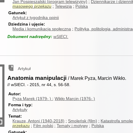
Jan Pospieszalski (program telewizyjny)
Dziennikarze i dzienni
masowego
przekazu
Telewizja
Polska
Gatunek
Artykuł z tygodnika opinii
Dziedzina i ujęcie
Media i komunikacja społeczna
Polityka, politologia, administr
Dokument nadrzędny:
wSIECI.
Artykuł
Anatomia manipulacji
/ Marek Pyza, Marcin Wikło.
// wSIECI. - 2015, nr 44, s. 56-58.
Autor
Pyza Marek (1979- )
Wikło Marcin (1976- )
Forma i typ
Artykuły
Temat
Krauze, Antoni (1940-2018)
Smoleńsk (film)
Katastrofa smole
przekazu
Film polski
Tematy i motywy
Polska
Gatunek