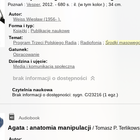
Poznań :
Vesper
, 2012.
-
680 s. : il. (w tym kolor.) ; 34 cm.
Autor
Weiss Wiesław (1956- ).
Forma i typ
Książki
Publikacje naukowe
Temat
Program Trzeci Polskiego Radia
Radiofonia
Środki
masoweg
Gatunek
Opracowanie
Dziedzina i ujęcie
Media i komunikacja społeczna
brak informacji
o dostępności
Czytelnia naukowa
Brak informacji o dostępności:
sygn. C/23216
(
1 egz.
)
Audiobook
Agata : anatomia manipulacji
/ Tomasz P. Terlikows
Autor