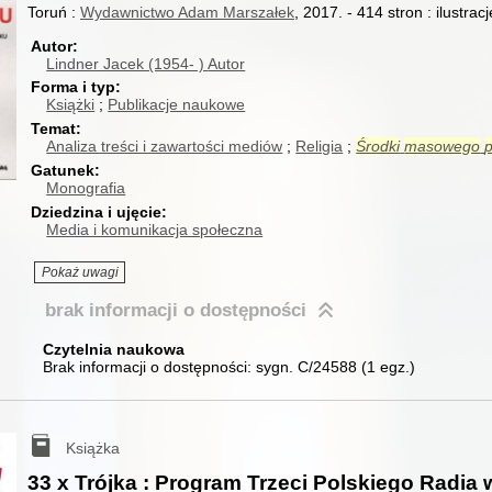
Toruń :
Wydawnictwo Adam Marszałek
, 2017.
-
414 stron : ilustrac
Autor
Lindner Jacek (1954- )
Autor
Forma i typ
Książki
Publikacje naukowe
Temat
Analiza treści i zawartości mediów
Religia
Środki
masowego
Gatunek
Monografia
Dziedzina i ujęcie
Media i komunikacja społeczna
Pokaż uwagi
brak informacji
o dostępności
Czytelnia naukowa
Brak informacji o dostępności:
sygn. C/24588
(
1 egz.
)
Książka
33 x Trójka : Program Trzeci Polskiego Radia