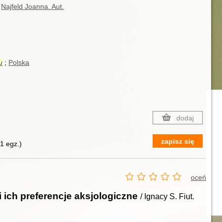
Najfeld Joanna.
Aut.
u
Polska
dodaj
zapisz się
(
1 egz.
)
oceń
 ich preferencje aksjologiczne
/ Ignacy S. Fiut.