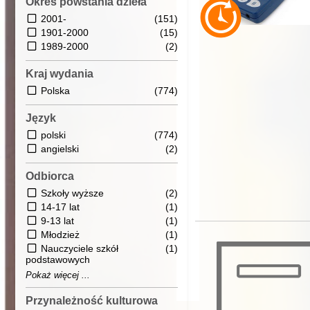
Okres powstania dzieła
2001-
(151)
1901-2000
(15)
1989-2000
(2)
Kraj wydania
Polska
(774)
Język
polski
(774)
angielski
(2)
Odbiorca
Szkoły wyższe
(2)
14-17 lat
(1)
9-13 lat
(1)
Młodzież
(1)
Nauczyciele szkół
(1)
podstawowych
Pokaż więcej ...
Przynależność kulturowa