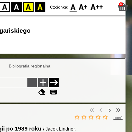
0
D
BW
YB
BY
F0
F1
F2
Czcionka:
egańskiego
Bibliografia regionalna
oceń
gii po 1989 roku
/ Jacek Lindner.