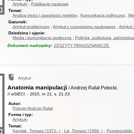
Artykuły
Publikacje naukowe
Temat
Analiza treści i zawartości mediów
Komunikacja polityczna
Me
Gatunek
Artykuł problemowy
Artykuł z czasopisma naukowego
Artykuł
Dziedzina i ujęcie
Media i komunikacja społeczna
Polityka, politologia, administr
Dokument nadrzędny:
ZESZYTY PRASOZNAWCZE.
Artykuł
Anatomia manipulacji
/ Andrzej Rafał Potocki.
// wSIECI. - 2015, nr 21, s. 21-23.
Autor
Potocki Andrzej Rafał
Forma i typ
Artykuły
Temat
Karolak, Tomasz (1971- )
Lis, Tomasz (1966- )
Pospieszalski,