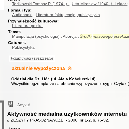
Terlikowski Tomasz P. (1974- ).
Utta Mirosław (1940- ).
Lektor
Forma i typ
Audiobooki
Literatura faktu, eseje, publicystyka
Przynależność kulturowa
Literatura polska
Temat
Manipulacja (psychologia)
Aborcja
Środki
masowego
przekaz
Gatunek
Publicystyka
Pokaż uwagi i streszczenie
aktualnie
wypożyczona
Oddział dla Dz. i Mł. (ul. Aleja Kościuszki 4)
Wszystkie egzemplarze są obecnie wypożyczone:
sygn. Czytak
Artykuł
Aktywność medialna użytkowników internetu i
// ZESZYTY PRASOZNAWCZE. - 2006, nr 1-2, s. 76-92.