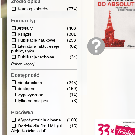
Źródło opisu
Katalog zbiorów
(774)
Forma i typ
Artykuły
(468)
Książki
(301)
Publikacje naukowe
(293)
Literatura faktu, eseje,
(62)
publicystyka
Publikacje fachowe
(34)
Pokaż więcej ...
Dostępność
nieokreślona
(245)
dostępne
(159)
wypożyczone
(14)
tylko na miejscu
(8)
Placówka
Wypożyczalnia główna
(100)
Oddział dla Dz. i Mł. (ul.
(15)
Aleja Kościuszki 4)