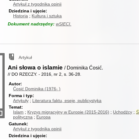
Artykuł z tygodnika opinii
Dziedzina i ujęcie
Historia
Kultura i sztuka
Dokument nadrzędny:
wSIECI.
Artykuł
Ani słowa o islamie
/ Dominika Ćosić.
// DO RZECZY. - 2016, nr 2, s. 36-28.
Autor
Ćosić Dominika (1976- )
Forma i typ
Artykuły
Literatura faktu, eseje, publicystyka
Temat
Islam
Kryzys migracyjny w Europie (2015-2016)
Uchodźcy
Ś
polityczna
Europa
Gatunek
Artykuł z tygodnika opinii
Dziedzina i ujęcie