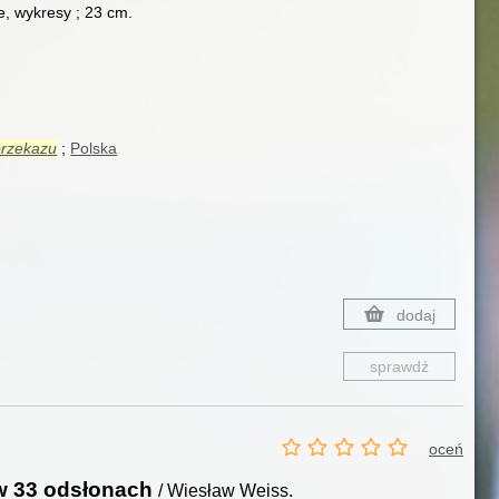
je, wykresy ; 23 cm.
przekazu
Polska
dodaj
sprawdź
oceń
 w 33 odsłonach
/ Wiesław Weiss.