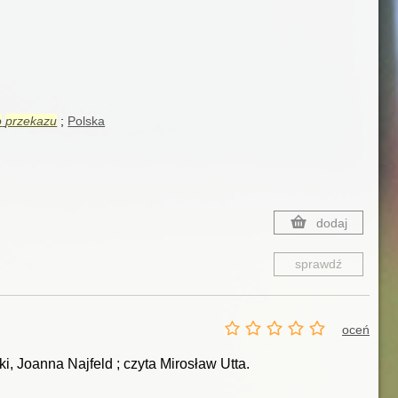
o
przekazu
Polska
dodaj
sprawdź
oceń
ki, Joanna Najfeld ; czyta Mirosław Utta.