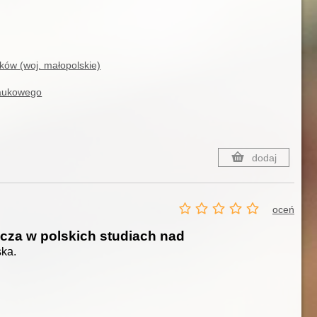
ków (woj. małopolskie)
naukowego
dodaj
oceń
cza w polskich studiach nad
ka.