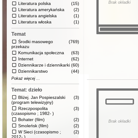
Brak okładki
Literatura polska
(15)
Literatura amerykańska
(2)
Literatura angielska
(1)
Literatura włoska
(1)
Temat
Środki masowego
(769)
przekazu
Komunikacja społeczna
(63)
Internet
(62)
Dziennikarze i dziennikarki
(60)
Dziennikarstwo
(44)
Pokaż więcej ...
Temat: dzieło
Bliżej. Jan Pospieszalski
(3)
(program telewizyjny)
Rzeczpospolita
(3)
(czasopismo ; 1982- )
Bohater (film)
(2)
Brak okładki
Smoleńsk (film)
(2)
W Sieci (czasopismo ;
(2)
2012- )