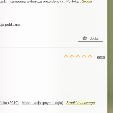
karki
Kampania wyborcza prezydencka
Polityka
Środki
acja publiczna
dodaj
oceń
ńska (2010)
Manipulacja (psychologia)
Środki
masowego