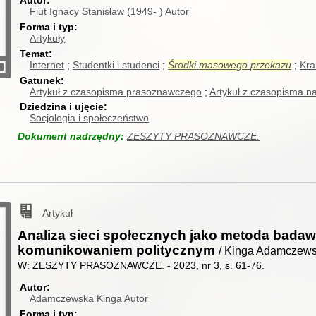
Autor
Fiut Ignacy Stanisław (1949- )
Autor
Forma i typ
Artykuły
Temat
Internet
Studentki i studenci
Środki
masowego
przekazu
Kra
Gatunek
Artykuł z czasopisma prasoznawczego
Artykuł z czasopisma 
Dziedzina i ujęcie
Socjologia i społeczeństwo
Dokument nadrzędny:
ZESZYTY PRASOZNAWCZE.
Artykuł
Analiza sieci społecznych jako metoda badaw
komunikowaniem politycznym
/ Kinga Adamczews
W: ZESZYTY PRASOZNAWCZE. - 2023, nr 3, s. 61-76.
Autor
Adamczewska Kinga
Autor
Forma i typ