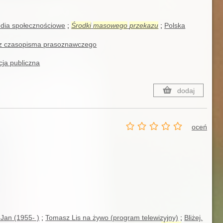
dia społecznościowe
Środki
masowego
przekazu
Polska
 z czasopisma prasoznawczego
acja publiczna
dodaj
oceń
 Jan (1955- )
Tomasz Lis na żywo (program telewizyjny)
Bliżej.