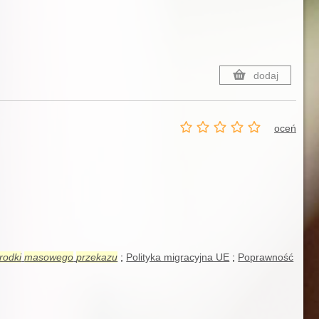
dodaj
oceń
rodki
masowego
przekazu
Polityka migracyjna UE
Poprawność