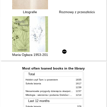
Litografie
Rozmowy z przeszłością : [kata
Maria Ogłaza 1953-2018 : wystawa obrazów i wspomnienia : 
Most often loaned books in the library
Total
Hobbit czyli Tam i z powrotem
1835
Szkoła latania
1617
1239
Niesamowite przygody dziesięciu skarpetek (czterech prawych i sześciu lewych)
1237
Mitologia : wierzenia i podania Greków i Rzymian
1214
Last 12 months
Szkoła latania
378