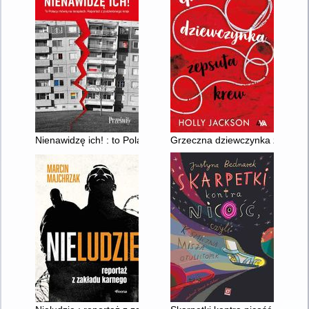
Nienawidzę ich! : to Polacy mówią na terapiach : reportaż z po
Grzeczna dziewczynka zepsuta