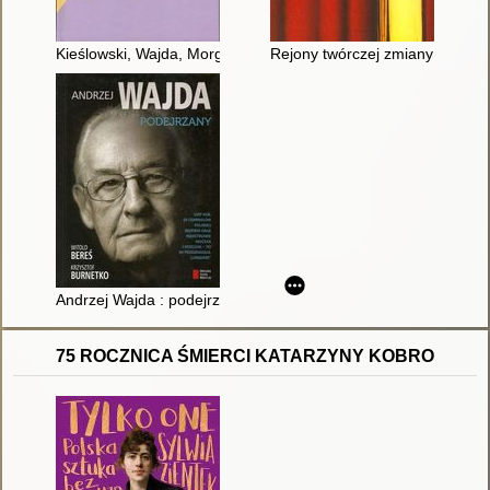
Kieślowski, Wajda, Morgenstern Na Nowo w plakatach Andrze
Rejony twórczej zmiany : tekst,
Andrzej Wajda : podejrzany
75 ROCZNICA ŚMIERCI KATARZYNY KOBRO