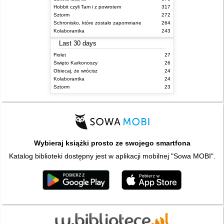
Hobbit czyli Tam i z powrotem
317
Sztorm
272
Schronisko, które zostało zapomniane
264
Kolaborantka
243
Last 30 days
Fiolet
27
Święto Karkonoszy
26
Obiecaj, że wrócisz
24
Kolaborantka
24
Sztorm
23
Wybieraj książki prosto ze swojego smartfona
Katalog biblioteki dostępny jest w aplikacji mobilnej "Sowa MOBI".