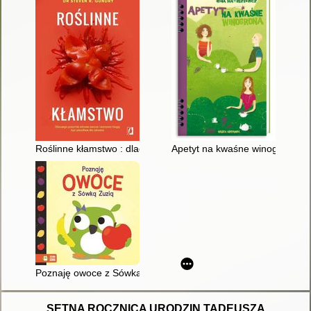
Roślinne kłamstwo : dlaczego pozornie zdrowe owoce i warzywa
Apetyt na kwaśne winogrona
Poznaję owoce z Sówką Zuzią
SETNA ROCZNICA URODZIN TADEUSZA