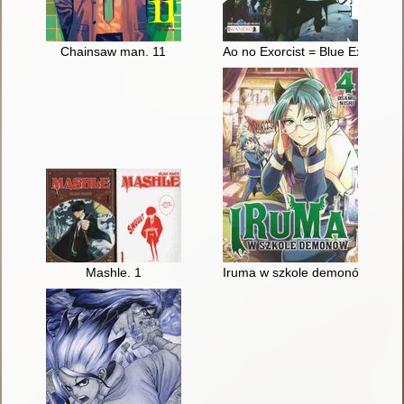
Chainsaw man. 11
Ao no Exorcist = Blue Exorcist. 
Mashle. 1
Iruma w szkole demonów. 4