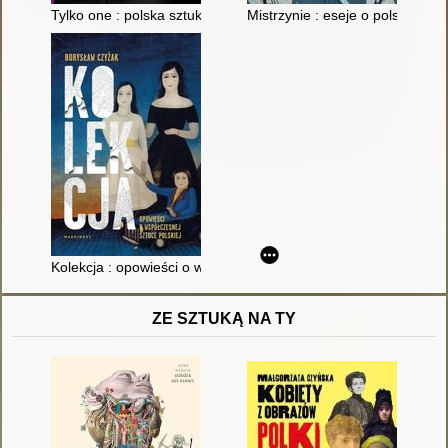
Tylko one : polska sztuka bez mężczyzn : Muter, Rajecka, Szap
Mistrzynie : eseje o polskich ar
Kolekcja : opowieści o współczesnej sztuce polskiej
ZE SZTUKĄ NA TY