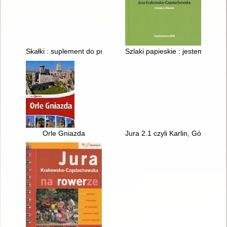
Skałki : suplement do przewodników wspinaczkowych Skałki R
Szlaki papieskie : jestem synem 
Orle Gniazda
Jura 2.1 czyli Karlin, Góra Bi