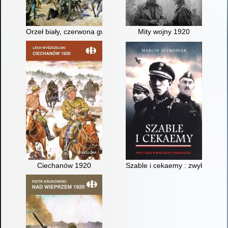
Orzeł biały, czerwona gwiazda : wojna polsko-bolszewicka 19
Mity wojny 1920
Ciechanów 1920
Szable i cekaemy : zwykli ludzi