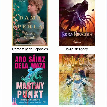
Dama z perłą : opowieść o księżnej Daisy Hochberg von Pless
Iskra niezgody