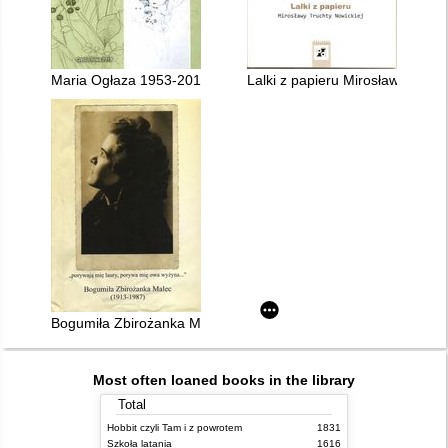
Maria Ogłaza 1953-2018 : wystawa obrazów i wspomnienia : 
Lalki z papieru Mirosławy Truch
Bogumiła Zbirożanka Malec (1913-1987)
Most often loaned books in the library
Total
Hobbit czyli Tam i z powrotem
1831
Szkoła latania
1616