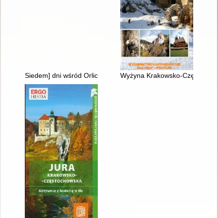
Siedem] dni wśród Orlich Gniazd : przewodnik : informator hot
Wyżyna Krakowsko-Częstochow