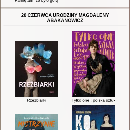
Pamiętam, że było gorąco : rozmowa z Tadeuszem Konwickim
20 CZERWCA URODZINY MAGDALENY
ABAKANOWICZ
Rzeźbiarki
Tylko one : polska sztuka bez m