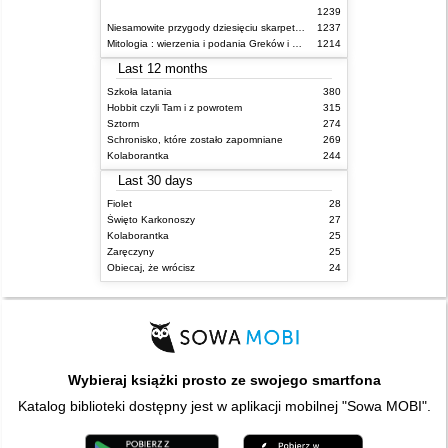
1239
Niesamowite przygody dziesięciu skarpetek (czterech prawych i sześciu lewych)
1237
Mitologia : wierzenia i podania Greków i Rzymian
1214
Last 12 months
Szkoła latania
380
Hobbit czyli Tam i z powrotem
315
Sztorm
274
Schronisko, które zostało zapomniane
269
Kolaborantka
244
Last 30 days
Fiolet
28
Święto Karkonoszy
27
Kolaborantka
25
Zaręczyny
25
Obiecaj, że wrócisz
24
Wybieraj książki prosto ze swojego smartfona
Katalog biblioteki dostępny jest w aplikacji mobilnej "Sowa MOBI".