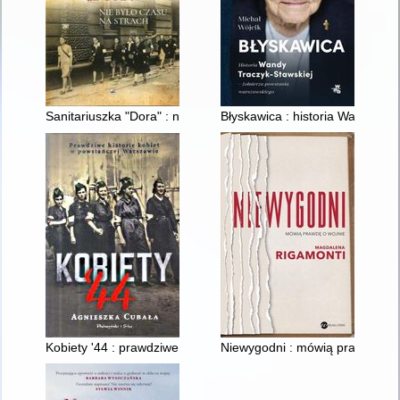
Sanitariuszka "Dora" : nie było czasu na strach
Błyskawica : historia Wandy Tr
Kobiety '44 : prawdziwe historie kobiet w powstańczej Warszaw
Niewygodni : mówią prawdę o w