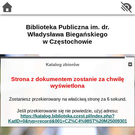
Biblioteka Publiczna im. dr.
Władysława Biegańskiego
w Częstochowie
Katalog zbiorów
Strona z dokumentem zostanie za chwilę
wyświetlona
Zostaniesz przekierowany na właściwą stronę za
6
sekund.
Jeśli przekierowanie się nie powiedzie, użyj adresu:
https://katalog.biblioteka.czest.pl/index.php?
KatID=0&typ=record&001=CZ%C4%98ST%20M25009301