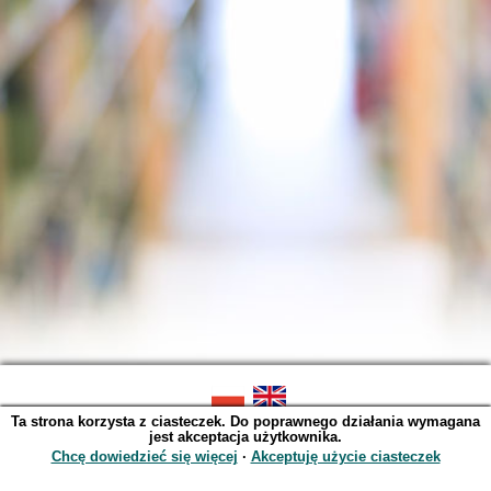
Ta strona korzysta z ciasteczek. Do poprawnego działania wymagana
SOWA OPAC v. 6.11.9 (2026-07-21)
jest akceptacja użytkownika.
Wygenerowano w 0,0041 s.
Chcę dowiedzieć się więcej
∙
Akceptuję użycie ciasteczek