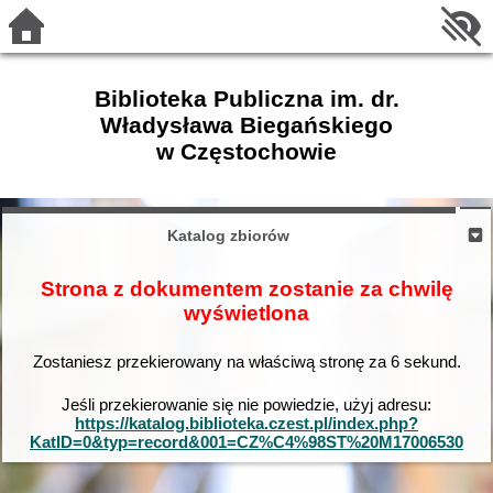
Biblioteka Publiczna im. dr.
Władysława Biegańskiego
w Częstochowie
Katalog zbiorów
Strona z dokumentem zostanie za chwilę
wyświetlona
Zostaniesz przekierowany na właściwą stronę za
6
sekund.
Jeśli przekierowanie się nie powiedzie, użyj adresu:
https://katalog.biblioteka.czest.pl/index.php?
KatID=0&typ=record&001=CZ%C4%98ST%20M17006530