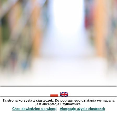
Ta strona korzysta z ciasteczek. Do poprawnego działania wymagana
SOWA OPAC v. 6.11.9 (2026-07-21)
jest akceptacja użytkownika.
Wygenerowano w 0,0039 s.
Chcę dowiedzieć się więcej
∙
Akceptuję użycie ciasteczek