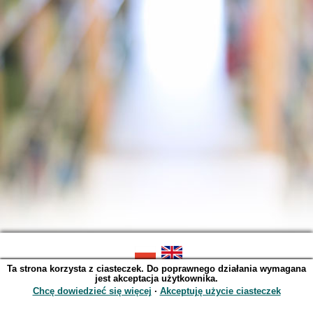
Ta strona korzysta z ciasteczek. Do poprawnego działania wymagana
SOWA OPAC v. 6.11.9 (2026-07-21)
jest akceptacja użytkownika.
Wygenerowano w 0,0039 s.
Chcę dowiedzieć się więcej
∙
Akceptuję użycie ciasteczek