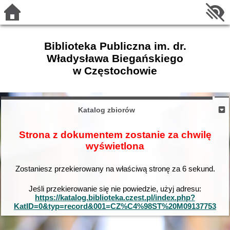
Biblioteka Publiczna im. dr.
Władysława Biegańskiego
w Częstochowie
Katalog zbiorów
Strona z dokumentem zostanie za chwilę
wyświetlona
Zostaniesz przekierowany na właściwą stronę za
6
sekund.
Jeśli przekierowanie się nie powiedzie, użyj adresu:
https://katalog.biblioteka.czest.pl/index.php?
KatID=0&typ=record&001=CZ%C4%98ST%20M09137753