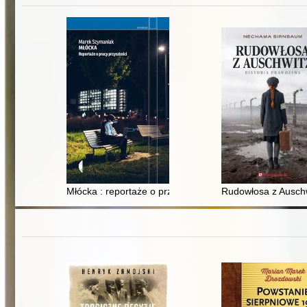
Młócka : reportaże o przyszłej pracy
Rudowłosa z Auschwi