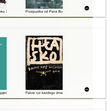
owieckiej 1920-1930
roku 1920
Przepustka od Pana Boga
jąkówna : głuchy krzyk
Palcie ryż każdego dnia