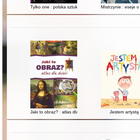
Tylko one : polska sztuka bez mężczyzn : Muter, Rajeck
Mistrzynie : eseje o
Jaki to obraz? : atlas dla dzieci
Jestem artystą