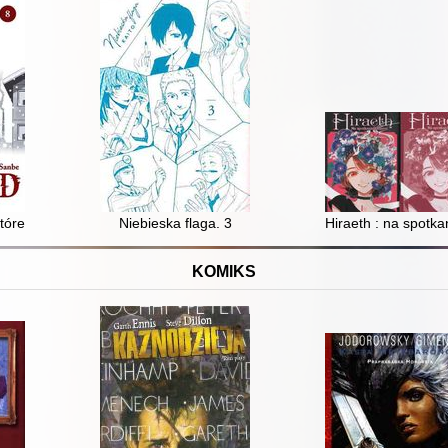
którego zniknąłem. 8
Niebieska flaga. 3
Hiraeth : na spotka
KOMIKS