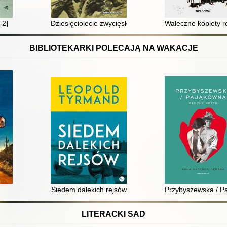
-2]
Dziesięciolecie zwycięskiego odparcia najazdu Rosji s
Waleczne kobiety 
BIBLIOTEKARKI POLECAJĄ NA WAKACJE
Siedem dalekich rejsów
Przybyszewska / Pa
LITERACKI SAD