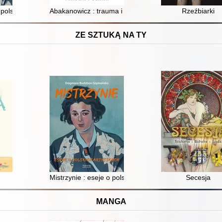
a, Szapocznikow, Bilińska, Kobro i inne
 polskich artystkach
Abakanowicz : trauma i sława
Rzeźbiarki
ZE SZTUKĄ NA TY
Mistrzynie : eseje o polskich artystkach
Secesja
MANGA