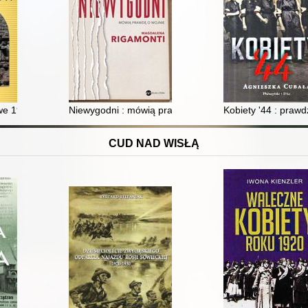
yzje
we 1944
Niewygodni : mówią prawdę o wojnie
Kobiety '44 : praw
CUD NAD WISŁĄ