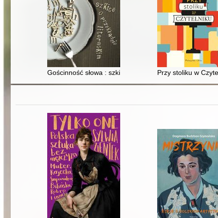
Gościnność słowa : szkice o przekładzie literackim
Przy stoliku w Czyte