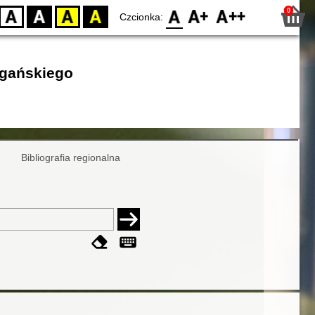
0
D
BW
YB
BY
F0
F1
F2
Czcionka:
egańskiego
Bibliografia regionalna