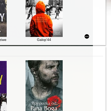
dziwe historie kobiet w powstańczej Warszawie
Galop'44