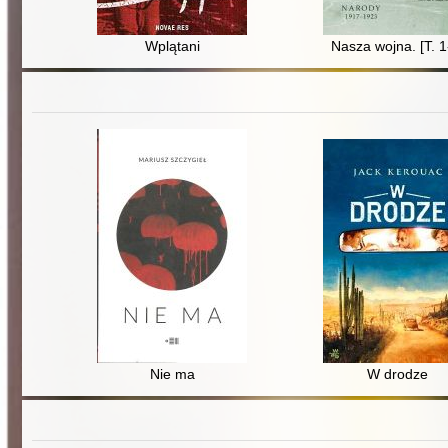
Wplątani
Nasza wojna. [T. 1
Nie ma
W drodze