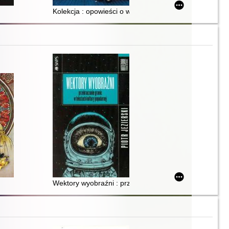
Kolekcja : opowieści o współczesnej sztuce polskiej
Wektory wyobraźni : przekraczanie granic w tekstach k